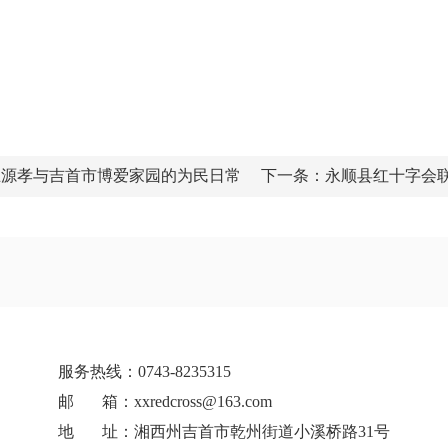
”王源孝与吉首市博爱家园的为民日常
下一条：
永顺县红十字会
服务热线：0743-8235315
邮 箱：xxredcross@163.com
地 址：湘西州吉首市乾州街道小溪桥路31号