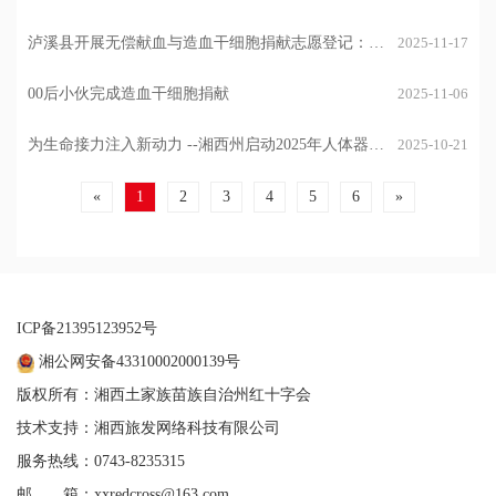
活动
泸溪县开展无偿献血与造血干细胞捐献志愿登记：以
2025-11-17
热血传递大爱
00后小伙完成造血干细胞捐献
2025-11-06
为生命接力注入新动力 --湘西州启动2025年人体器官
2025-10-21
捐献志愿登记宣传季宣讲活动
«
1
2
3
4
5
6
»
ICP备21395123952号
湘公网安备43310002000139号
版权所有：湘西土家族苗族自治州红十字会
技术支持：湘西旅发网络科技有限公司
服务热线：0743-8235315
邮 箱：xxredcross@163.com