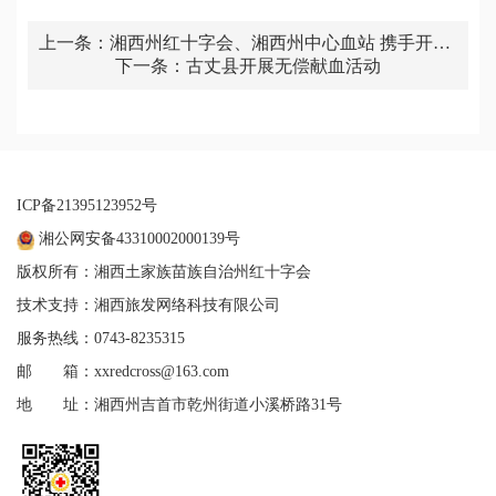
上一条：
湘西州红十字会、湘西州中心血站 携手开
展“第20个世界献血者日”活动
下一条：
古丈县开展无偿献血活动
ICP备21395123952号
湘公网安备43310002000139号
版权所有：湘西土家族苗族自治州红十字会
技术支持：湘西旅发网络科技有限公司
服务热线：0743-8235315
邮 箱：xxredcross@163.com
地 址：湘西州吉首市乾州街道小溪桥路31号