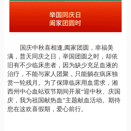
国庆中秋喜相逢
,
阖家团圆，幸福美
满
，
普天同庆之日
，
举国团圆之时
，
却依
旧有不少临床患者
，
因为缺少充足血液的
治疗
，
不能与家人团聚
，
只能躺在病床独
赏一轮残月
。
为了保障临床用血需求，湘
西州中心血站双节期间开展“迎中秋、庆国
庆，我为祖国献热血”主题献血活动。期待
您在这欢喜假期，爱心前行。