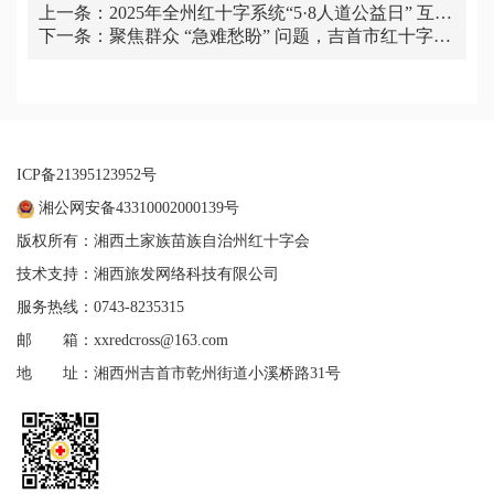
上一条：
2025年全州红十字系统“5·8人道公益日” 互联
下一条：
网筹资工作培训班在吉首举办
聚焦群众 “急难愁盼” 问题，吉首市红十字会
用心办好民生“微实事”
ICP备21395123952号
湘公网安备43310002000139号
版权所有：湘西土家族苗族自治州红十字会
技术支持：湘西旅发网络科技有限公司
服务热线：0743-8235315
邮 箱：xxredcross@163.com
地 址：湘西州吉首市乾州街道小溪桥路31号