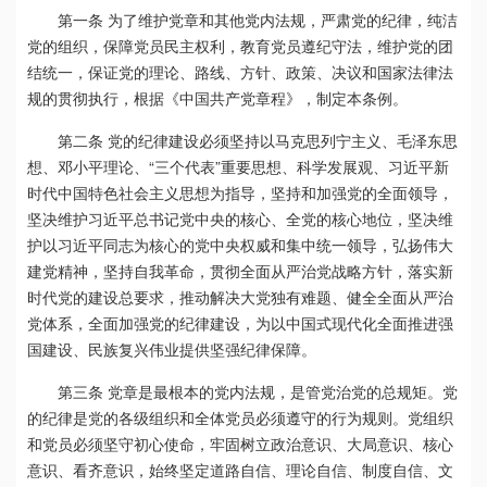
第一条 为了维护党章和其他党内法规，严肃党的纪律，纯洁
党的组织，保障党员民主权利，教育党员遵纪守法，维护党的团
结统一，保证党的理论、路线、方针、政策、决议和国家法律法
规的贯彻执行，根据《中国共产党章程》，制定本条例。
第二条 党的纪律建设必须坚持以马克思列宁主义、毛泽东思
想、邓小平理论、“三个代表”重要思想、科学发展观、习近平新
时代中国特色社会主义思想为指导，坚持和加强党的全面领导，
坚决维护习近平总书记党中央的核心、全党的核心地位，坚决维
护以习近平同志为核心的党中央权威和集中统一领导，弘扬伟大
建党精神，坚持自我革命，贯彻全面从严治党战略方针，落实新
时代党的建设总要求，推动解决大党独有难题、健全全面从严治
党体系，全面加强党的纪律建设，为以中国式现代化全面推进强
国建设、民族复兴伟业提供坚强纪律保障。
第三条 党章是最根本的党内法规，是管党治党的总规矩。党
的纪律是党的各级组织和全体党员必须遵守的行为规则。党组织
和党员必须坚守初心使命，牢固树立政治意识、大局意识、核心
意识、看齐意识，始终坚定道路自信、理论自信、制度自信、文