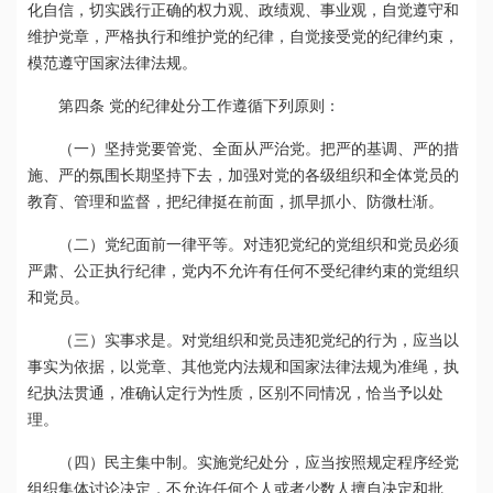
化自信，切实践行正确的权力观、政绩观、事业观，自觉遵守和
维护党章，严格执行和维护党的纪律，自觉接受党的纪律约束，
模范遵守国家法律法规。
第四条 党的纪律处分工作遵循下列原则：
（一）坚持党要管党、全面从严治党。把严的基调、严的措
施、严的氛围长期坚持下去，加强对党的各级组织和全体党员的
教育、管理和监督，把纪律挺在前面，抓早抓小、防微杜渐。
（二）党纪面前一律平等。对违犯党纪的党组织和党员必须
严肃、公正执行纪律，党内不允许有任何不受纪律约束的党组织
和党员。
（三）实事求是。对党组织和党员违犯党纪的行为，应当以
事实为依据，以党章、其他党内法规和国家法律法规为准绳，执
纪执法贯通，准确认定行为性质，区别不同情况，恰当予以处
理。
（四）民主集中制。实施党纪处分，应当按照规定程序经党
组织集体讨论决定，不允许任何个人或者少数人擅自决定和批