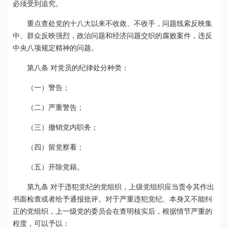
必须受到追究。
重点查处党的十八大以来不收敛、不收手，问题线索反映集
中、群众反映强烈，政治问题和经济问题交织的腐败案件，违反
中央八项规定精神的问题。
第八条 对党员的纪律处分种类：
（一）警告；
（二）严重警告；
（三）撤销党内职务；
（四）留党察看；
（五）开除党籍。
第九条 对于违犯党纪的党组织，上级党组织应当责令其作出
书面检查或者给予通报批评。对于严重违犯党纪、本身又不能纠
正的党组织，上一级党的委员会在查明核实后，根据情节严重的
程度，可以予以：