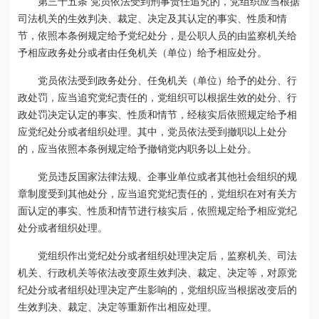
第三十五条 党员依法受到刑事责任追究的，党组织应当根据
司法机关的生效判决、裁定、决定及其认定的事实、性质和情
节，依照本条例规定给予党纪处分，是公职人员的由监察机关给
予相应政务处分或者由任免机关（单位）给予相应处分。
党员依法受到政务处分、任免机关（单位）给予的处分、行
政处罚，应当追究党纪责任的，党组织可以根据生效的处分、行
政处罚决定认定的事实、性质和情节，经核实后依照规定给予相
应党纪处分或者组织处理。其中，党员依法受到撤职以上处分
的，应当依照本条例规定给予撤销党内职务以上处分。
党员违反国家法律法规、企事业单位或者其他社会组织的规
章制度受到其他处分，应当追究党纪责任的，党组织在对有关方
面认定的事实、性质和情节进行核实后，依照规定给予相应党纪
处分或者组织处理。
党组织作出党纪处分或者组织处理决定后，监察机关、司法
机关、行政机关等依法改变原生效判决、裁定、决定等，对原党
纪处分或者组织处理决定产生影响的，党组织应当根据改变后的
生效判决、裁定、决定等重新作出相应处理。