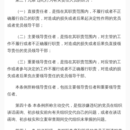
（一）直接责任者，是指在其职责范围内，不履行或者不正
确履行自己的职责，对造成的损失或者后果起决定性作用的党员
或者党员领导干部；
（二）主要领导责任者，是指在其职责范围内，对主管的工
作不履行或者不正确履行职责，对造成的损失或者后果负直接领
导责任的党员领导干部；
（三）重要领导责任者，是指在其职责范围内，对应管的工
作或者参与决定的工作不履行或者不正确履行职责，对造成的损
失或者后果负次要领导责任的党员领导干部。
本条例所称领导责任者，包括主要领导责任者和重要领导责
任者。
第四十条 本条例所称主动交代，是指涉嫌违纪的党员在组织
谈话函询、初步核实前向有关组织交代自己的问题，或者在谈话
函询、初步核实和立案审查期间交代组织未掌握的问题。