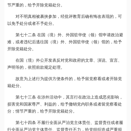
节严重的，给予开除党籍处分。
对不明真相被裹挟参加，经批评教育后确有悔改表现的，可
以免予处分或者不予处分。
第七十二条 在国（境）外、外国驻华使（领）馆申请政治避
难，或者违纪后逃往国（境）外、外国驻华使（领）馆的，给予
开除党籍处分。
在国（境）外公开发表反对党和政府的文章、演说、宣言、
声明等的，依照前款规定处理。
故意为上述行为提供方便条件的，给予留党察看或者开除党
籍处分。
第七十三条 在涉外活动中，其言行在政治上造成恶劣影响，
损害党和国家尊严、利益的，给予撤销党内职务或者留党察看处
分；情节严重的，给予开除党籍处分。
第七十四条 不履行全面从严治党主体责任、监督责任或者履
行全面从严治党主体责任、监督责任不力，给党组织造成严重损